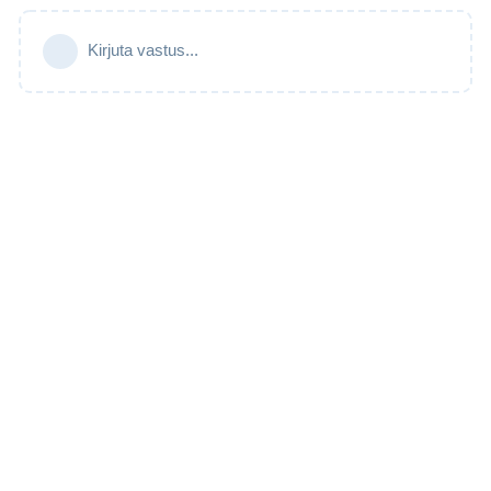
Kirjuta vastus...
© 2025 Maa- ja Ruumiamet | Kontakt: esthub@maaruum.ee