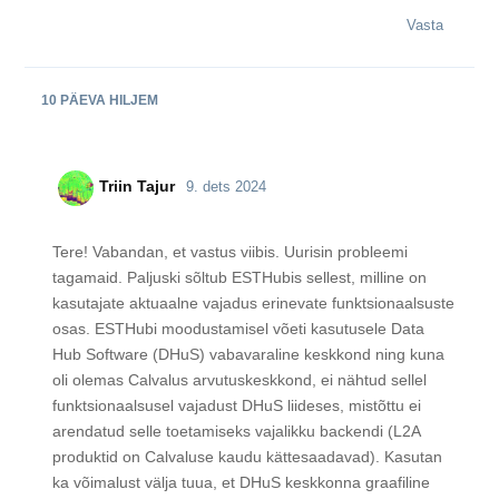
Vasta
10 PÄEVA
HILJEM
Triin Tajur
9. dets 2024
Tere! Vabandan, et vastus viibis. Uurisin probleemi
tagamaid. Paljuski sõltub ESTHubis sellest, milline on
kasutajate aktuaalne vajadus erinevate funktsionaalsuste
osas. ESTHubi moodustamisel võeti kasutusele Data
Hub Software (DHuS) vabavaraline keskkond ning kuna
oli olemas Calvalus arvutuskeskkond, ei nähtud sellel
funktsionaalsusel vajadust DHuS liideses, mistõttu ei
arendatud selle toetamiseks vajalikku backendi (L2A
produktid on Calvaluse kaudu kättesaadavad). Kasutan
ka võimalust välja tuua, et DHuS keskkonna graafiline