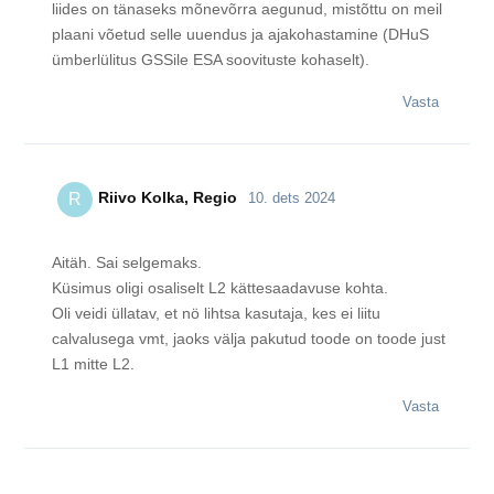
liides on tänaseks mõnevõrra aegunud, mistõttu on meil
plaani võetud selle uuendus ja ajakohastamine (DHuS
ümberlülitus GSSile ESA soovituste kohaselt).
Vasta
Riivo Kolka, Regio
R
10. dets 2024
Aitäh. Sai selgemaks.
Küsimus oligi osaliselt L2 kättesaadavuse kohta.
Oli veidi üllatav, et nö lihtsa kasutaja, kes ei liitu
calvalusega vmt, jaoks välja pakutud toode on toode just
L1 mitte L2.
Vasta