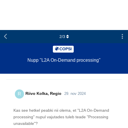
Geoportaal
Satiladu
ESTHubi koduleht
Satelliidiandmete portaal
2
/
3
COPSI
Nupp "L2A On-Demand processing"
Riivo Kolka, Regio
R
29. nov 2024
Kas see hetkel peabki nii olema, et "L2A On-Demand
processing" nupul vajutades tuleb teade "Processing
unavailable"?