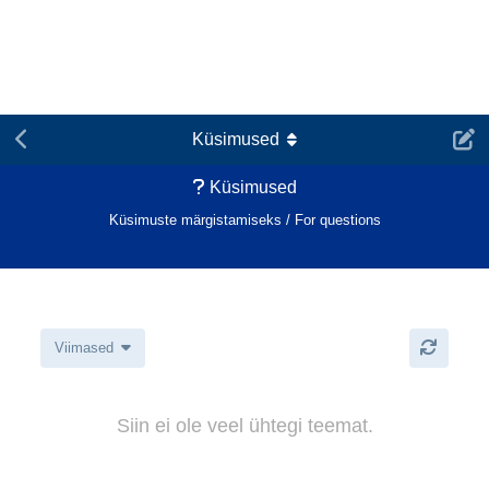
Geoportaal
Satiladu
ESTHubi koduleht
Satelliidiandmete portaal
Küsimused
Küsimused
Küsimuste märgistamiseks / For questions
Viimased
Siin ei ole veel ühtegi teemat.