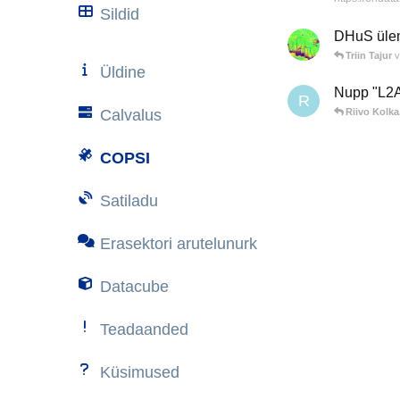
Sildid
DHuS üle
Triin Tajur
v
Üldine
Nupp "L2
R
Calvalus
Riivo Kolka
COPSI
Satiladu
Erasektori arutelunurk
Datacube
Teadaanded
Küsimused