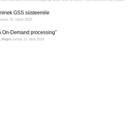
minek GSS süsteemile
astas
18. märts 2025
A On-Demand processing"
, Regio
vastas
10. dets 2024