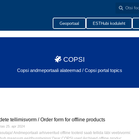
Geoportaal
ESTHubi koduleht
COPSI
Copsi andmeportaali alateemad / Copsi portal topics
dete tellimisvorm / Order form for offline products
stas
25. apr 2024
utaja! Andmeportaali arhiveeritud offline tooteid saab tellida läbi veebivormi:
ahub.maaruum.ee/dhusstaging/ Dear COPSI user! Archived offline produc...