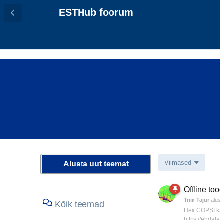
ESTHub foorum
Viimased
Alusta uut teemat
Offline too
Triin Tajur
alu
Kõik teemad
Hea COPSI kas
https://ehdat