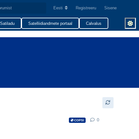
Eesti
Registreeru
Sisene
Satiladu
Satelliidiandmete portaal
Calvalus
0
0
replies
COPSI